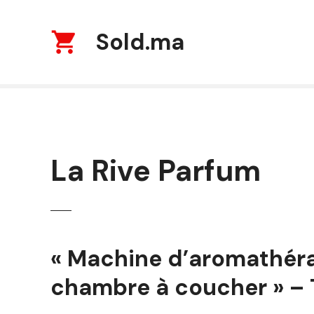
S
k
Sold.ma
i
p
t
o
c
o
n
t
La Rive Parfum
e
n
t
« Machine d’aromathéra
chambre à coucher » – T