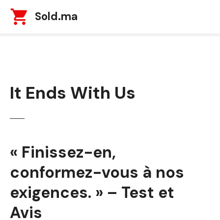
S
Sold.ma
k
i
p
t
o
c
It Ends With Us
o
n
t
e
n
t
« Finissez-en,
conformez-vous à nos
exigences. » – Test et
Avis