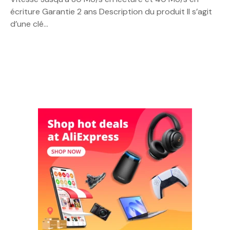
écriture Garantie 2 ans Description du produit Il s’agit
d’une clé…
N
a
v
i
g
a
t
i