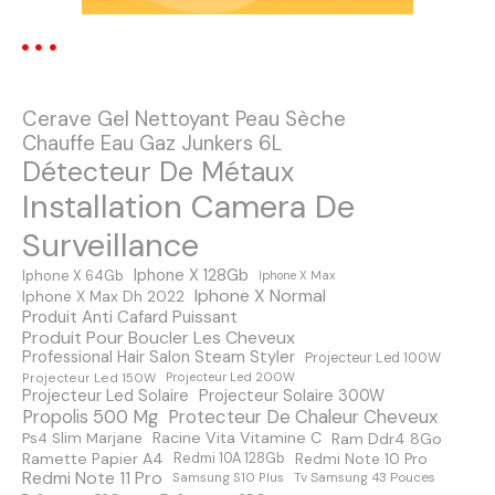
o
n
Cerave Gel Nettoyant Peau Sèche
d
Chauffe Eau Gaz Junkers 6L
Détecteur De Métaux
e
Installation Camera De
s
Surveillance
m
Iphone X 128Gb
Iphone X 64Gb
Iphone X Max
Iphone X Normal
Iphone X Max Dh 2022
e
Produit Anti Cafard Puissant
Produit Pour Boucler Les Cheveux
s
Professional Hair Salon Steam Styler
Projecteur Led 100W
Projecteur Led 150W
Projecteur Led 200W
s
Projecteur Led Solaire
Projecteur Solaire 300W
Protecteur De Chaleur Cheveux
Propolis 500 Mg
a
Racine Vita Vitamine C
Ps4 Slim Marjane
Ram Ddr4 8Go
Ramette Papier A4
Redmi Note 10 Pro
Redmi 10A 128Gb
Redmi Note 11 Pro
Samsung S10 Plus
Tv Samsung 43 Pouces