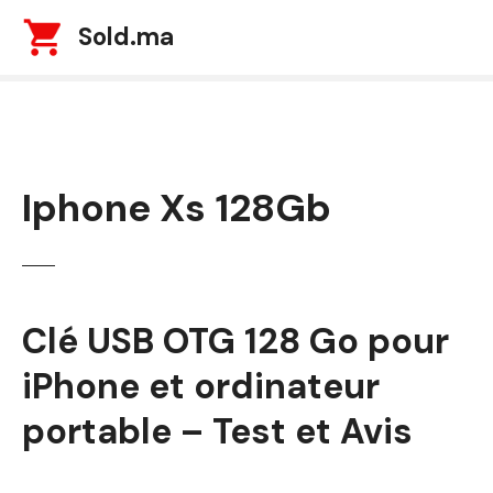
S
Sold.ma
k
i
p
t
o
c
Iphone Xs 128Gb
o
n
t
e
n
t
Clé USB OTG 128 Go pour
iPhone et ordinateur
portable – Test et Avis