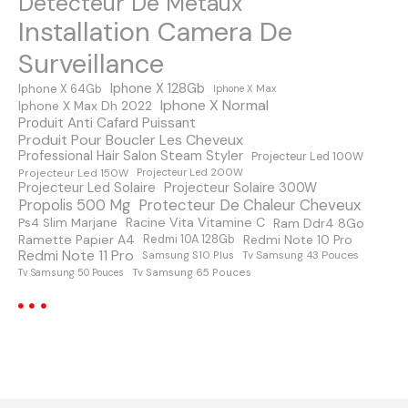
Détecteur De Métaux
e
Installation Camera De
s
Surveillance
m
Iphone X 128Gb
Iphone X 64Gb
Iphone X Max
Iphone X Normal
Iphone X Max Dh 2022
e
Produit Anti Cafard Puissant
Produit Pour Boucler Les Cheveux
s
Professional Hair Salon Steam Styler
Projecteur Led 100W
Projecteur Led 150W
Projecteur Led 200W
s
Projecteur Led Solaire
Projecteur Solaire 300W
Protecteur De Chaleur Cheveux
Propolis 500 Mg
a
Racine Vita Vitamine C
Ps4 Slim Marjane
Ram Ddr4 8Go
Ramette Papier A4
Redmi Note 10 Pro
Redmi 10A 128Gb
Redmi Note 11 Pro
Samsung S10 Plus
Tv Samsung 43 Pouces
g
Tv Samsung 65 Pouces
Tv Samsung 50 Pouces
e
s