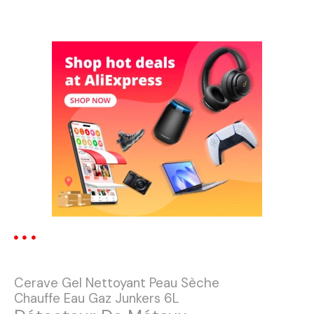
N
a
v
i
g
a
t
i
o
n
Cerave Gel Nettoyant Peau Sèche
d
Chauffe Eau Gaz Junkers 6L