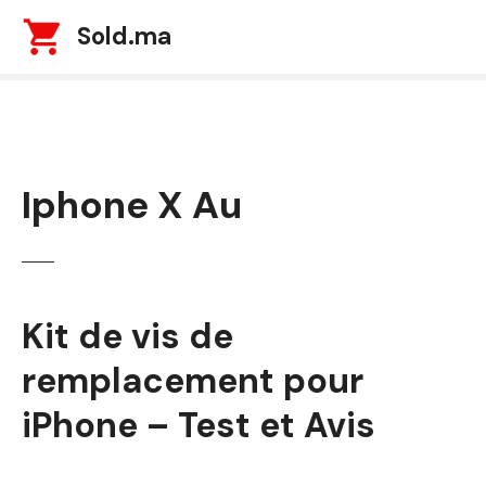
S
Sold.ma
k
i
p
t
o
c
Iphone X Au
o
n
t
e
n
t
Kit de vis de
remplacement pour
iPhone – Test et Avis