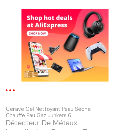
a
v
i
g
a
t
i
o
n
Cerave Gel Nettoyant Peau Sèche
d
Chauffe Eau Gaz Junkers 6L
Détecteur De Métaux
e