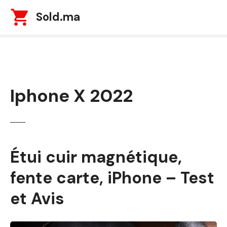
S
Sold.ma
k
i
p
t
o
c
Iphone X 2022
o
n
t
e
n
t
Étui cuir magnétique,
fente carte, iPhone – Test
et Avis