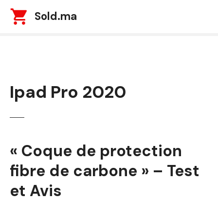
S
Sold.ma
k
i
p
t
o
c
Ipad Pro 2020
o
n
t
e
n
t
« Coque de protection
fibre de carbone » – Test
et Avis