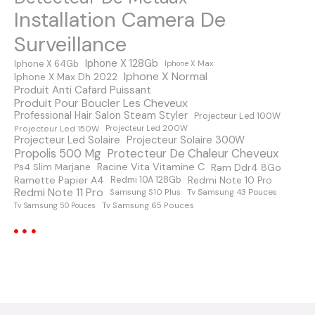
e
Installation Camera De
s
Surveillance
m
Iphone X 128Gb
Iphone X 64Gb
Iphone X Max
Iphone X Normal
Iphone X Max Dh 2022
e
Produit Anti Cafard Puissant
Produit Pour Boucler Les Cheveux
s
Professional Hair Salon Steam Styler
Projecteur Led 100W
Projecteur Led 150W
Projecteur Led 200W
s
Projecteur Led Solaire
Projecteur Solaire 300W
Protecteur De Chaleur Cheveux
Propolis 500 Mg
a
Racine Vita Vitamine C
Ps4 Slim Marjane
Ram Ddr4 8Go
Ramette Papier A4
Redmi Note 10 Pro
Redmi 10A 128Gb
Redmi Note 11 Pro
Samsung S10 Plus
Tv Samsung 43 Pouces
g
Tv Samsung 65 Pouces
Tv Samsung 50 Pouces
e
s