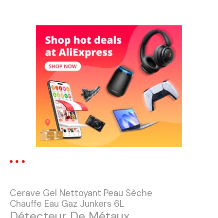
a
v
i
g
a
t
i
o
n
Cerave Gel Nettoyant Peau Sèche
d
Chauffe Eau Gaz Junkers 6L
Détecteur De Métaux