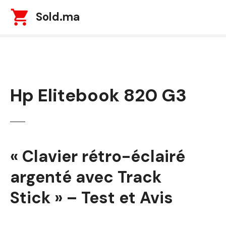
S
Sold.ma
k
i
p
t
o
c
Hp Elitebook 820 G3
o
n
t
e
n
t
« Clavier rétro-éclairé
argenté avec Track
Stick » – Test et Avis