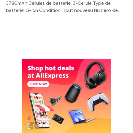
3780mAh Cellules de batterie: 3-Cellule Type de
batterie: Li-ion Condition: Tout nouveau Numéro de…
N
a
v
i
g
a
t
i