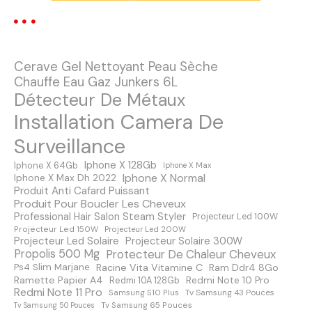
o
n
Cerave Gel Nettoyant Peau Sèche
d
Chauffe Eau Gaz Junkers 6L
Détecteur De Métaux
e
Installation Camera De
s
Surveillance
m
Iphone X 128Gb
Iphone X 64Gb
Iphone X Max
Iphone X Normal
Iphone X Max Dh 2022
e
Produit Anti Cafard Puissant
Produit Pour Boucler Les Cheveux
s
Professional Hair Salon Steam Styler
Projecteur Led 100W
Projecteur Led 150W
Projecteur Led 200W
s
Projecteur Led Solaire
Projecteur Solaire 300W
Protecteur De Chaleur Cheveux
Propolis 500 Mg
a
Racine Vita Vitamine C
Ps4 Slim Marjane
Ram Ddr4 8Go
Ramette Papier A4
Redmi Note 10 Pro
Redmi 10A 128Gb
Redmi Note 11 Pro
Samsung S10 Plus
Tv Samsung 43 Pouces
g
Tv Samsung 65 Pouces
Tv Samsung 50 Pouces