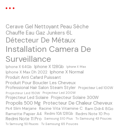
o
n
Cerave Gel Nettoyant Peau Sèche
d
Chauffe Eau Gaz Junkers 6L
Détecteur De Métaux
e
Installation Camera De
s
Surveillance
m
Iphone X 128Gb
Iphone X 64Gb
Iphone X Max
Iphone X Normal
Iphone X Max Dh 2022
e
Produit Anti Cafard Puissant
Produit Pour Boucler Les Cheveux
s
Professional Hair Salon Steam Styler
Projecteur Led 100W
Projecteur Led 150W
Projecteur Led 200W
s
Projecteur Led Solaire
Projecteur Solaire 300W
Protecteur De Chaleur Cheveux
Propolis 500 Mg
a
Racine Vita Vitamine C
Ps4 Slim Marjane
Ram Ddr4 8Go
Ramette Papier A4
Redmi Note 10 Pro
Redmi 10A 128Gb
Redmi Note 11 Pro
Samsung S10 Plus
Tv Samsung 43 Pouces
g
Tv Samsung 65 Pouces
Tv Samsung 50 Pouces