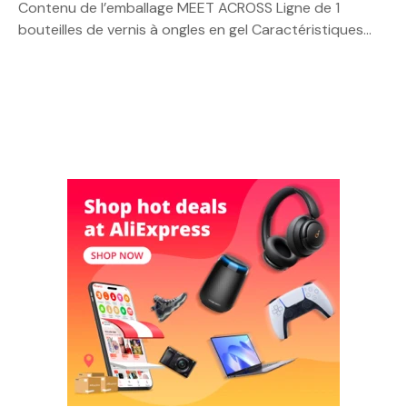
Contenu de l’emballage MEET ACROSS Ligne de 1
bouteilles de vernis à ongles en gel Caractéristiques…
N
a
v
i
g
a
t
i