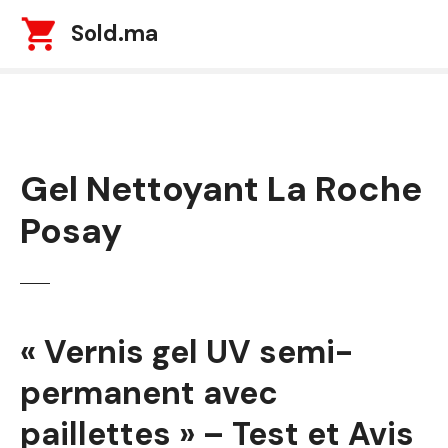
S
Sold.ma
k
i
p
t
o
c
Gel Nettoyant La Roche
o
n
Posay
t
e
n
t
« Vernis gel UV semi-
permanent avec
paillettes » – Test et Avis