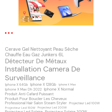
a
t
i
o
n
Cerave Gel Nettoyant Peau Sèche
d
Chauffe Eau Gaz Junkers 6L
Détecteur De Métaux
e
Installation Camera De
s
Surveillance
m
Iphone X 128Gb
Iphone X 64Gb
Iphone X Max
Iphone X Normal
Iphone X Max Dh 2022
e
Produit Anti Cafard Puissant
Produit Pour Boucler Les Cheveux
s
Professional Hair Salon Steam Styler
Projecteur Led 100W
Projecteur Led 150W
Projecteur Led 200W
Projecteur Led Solaire
Projecteur Solaire 300W