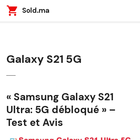
S
Sold.ma
k
i
p
t
o
c
Galaxy S21 5G
o
n
t
e
n
t
« Samsung Galaxy S21
Ultra: 5G débloqué » –
Test et Avis