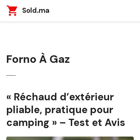
S
Sold.ma
k
i
p
t
o
c
Forno À Gaz
o
n
t
e
n
t
« Réchaud d’extérieur
pliable, pratique pour
camping » – Test et Avis