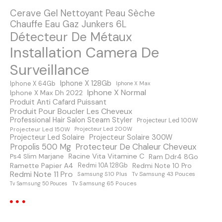
Cerave Gel Nettoyant Peau Sèche
d
Chauffe Eau Gaz Junkers 6L
Détecteur De Métaux
e
Installation Camera De
s
Surveillance
m
Iphone X 128Gb
Iphone X 64Gb
Iphone X Max
Iphone X Normal
Iphone X Max Dh 2022
e
Produit Anti Cafard Puissant
Produit Pour Boucler Les Cheveux
s
Professional Hair Salon Steam Styler
Projecteur Led 100W
Projecteur Led 150W
Projecteur Led 200W
s
Projecteur Led Solaire
Projecteur Solaire 300W
Protecteur De Chaleur Cheveux
Propolis 500 Mg
a
Racine Vita Vitamine C
Ps4 Slim Marjane
Ram Ddr4 8Go
Ramette Papier A4
Redmi Note 10 Pro
Redmi 10A 128Gb
Redmi Note 11 Pro
Samsung S10 Plus
Tv Samsung 43 Pouces
g
Tv Samsung 65 Pouces
Tv Samsung 50 Pouces
e