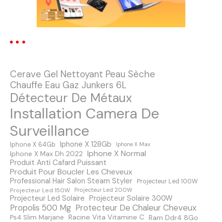
i
o
n
Cerave Gel Nettoyant Peau Sèche
d
Chauffe Eau Gaz Junkers 6L
Détecteur De Métaux
e
Installation Camera De
s
Surveillance
m
Iphone X 128Gb
Iphone X 64Gb
Iphone X Max
Iphone X Normal
Iphone X Max Dh 2022
e
Produit Anti Cafard Puissant
Produit Pour Boucler Les Cheveux
s
Professional Hair Salon Steam Styler
Projecteur Led 100W
Projecteur Led 150W
Projecteur Led 200W
s
Projecteur Led Solaire
Projecteur Solaire 300W
Protecteur De Chaleur Cheveux
Propolis 500 Mg
Racine Vita Vitamine C
Ps4 Slim Marjane
Ram Ddr4 8Go