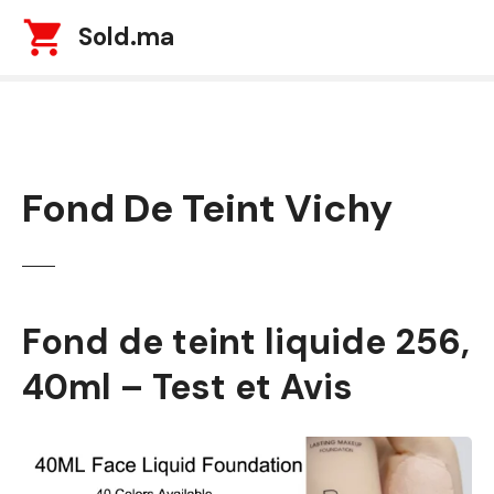
S
Sold.ma
k
i
p
t
o
c
Fond De Teint Vichy
o
n
t
e
n
t
Fond de teint liquide 256,
40ml – Test et Avis