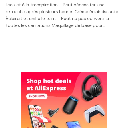
l’eau et à la transpiration – Peut nécessiter une
retouche après plusieurs heures Crème éclaircissante –
Éclaircit et unifie le teint – Peut ne pas convenir à
toutes les carnations Maquillage de base pour…
N
a
v
i
g
a
t