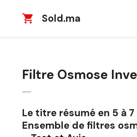
S
k
Sold.ma
i
p
t
o
c
o
n
t
Filtre Osmose Inv
e
n
t
Le titre résumé en 5 à 7
Ensemble de filtres os