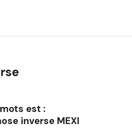
erse
 mots est :
mose inverse MEXI