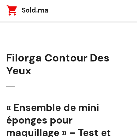
S
Sold.ma
k
i
p
t
o
c
Filorga Contour Des
o
n
Yeux
t
e
n
t
« Ensemble de mini
éponges pour
maquillage » – Test et