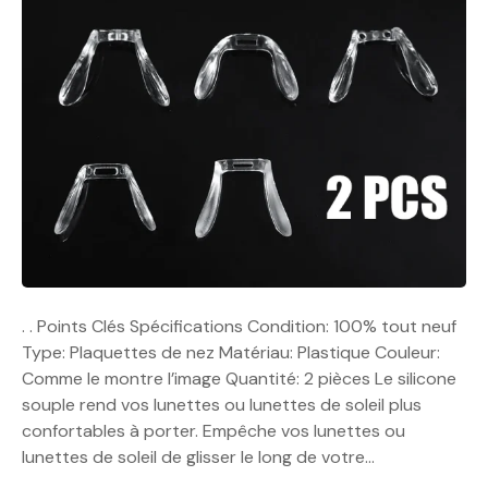
. . Points Clés Spécifications Condition: 100% tout neuf
Type: Plaquettes de nez Matériau: Plastique Couleur:
Comme le montre l’image Quantité: 2 pièces Le silicone
souple rend vos lunettes ou lunettes de soleil plus
confortables à porter. Empêche vos lunettes ou
lunettes de soleil de glisser le long de votre…