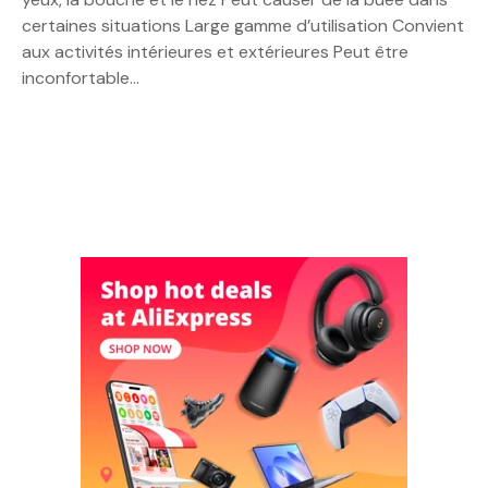
certaines situations Large gamme d’utilisation Convient
aux activités intérieures et extérieures Peut être
inconfortable…
N
a
v
i
g
a
t