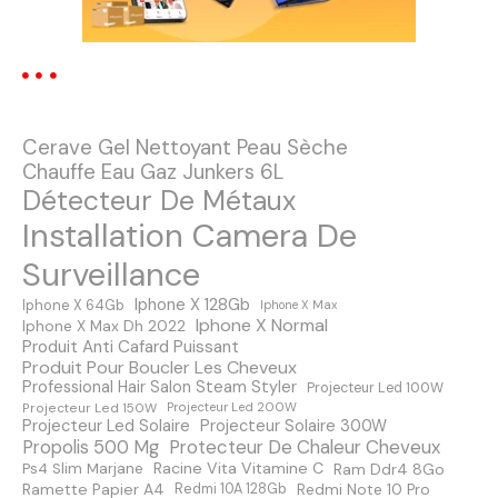
i
o
n
Cerave Gel Nettoyant Peau Sèche
d
Chauffe Eau Gaz Junkers 6L
Détecteur De Métaux
e
Installation Camera De
s
Surveillance
m
Iphone X 128Gb
Iphone X 64Gb
Iphone X Max
Iphone X Normal
Iphone X Max Dh 2022
e
Produit Anti Cafard Puissant
Produit Pour Boucler Les Cheveux
s
Professional Hair Salon Steam Styler
Projecteur Led 100W
Projecteur Led 150W
Projecteur Led 200W
s
Projecteur Led Solaire
Projecteur Solaire 300W
Protecteur De Chaleur Cheveux
Propolis 500 Mg
a
Racine Vita Vitamine C
Ps4 Slim Marjane
Ram Ddr4 8Go
Ramette Papier A4
Redmi Note 10 Pro
Redmi 10A 128Gb