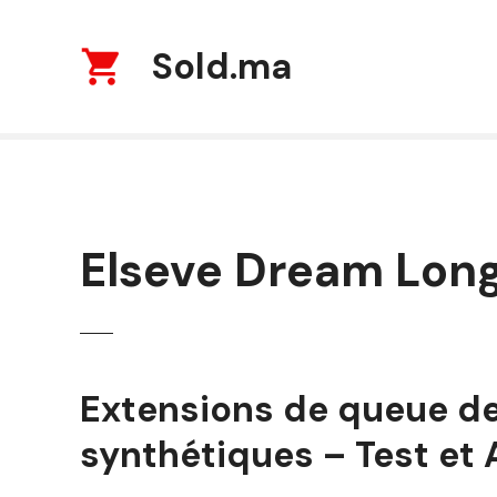
S
k
Sold.ma
i
p
t
o
c
o
n
t
Elseve Dream Lon
e
n
t
Extensions de queue de
synthétiques – Test et 