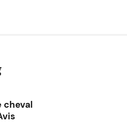
g
 cheval
Avis