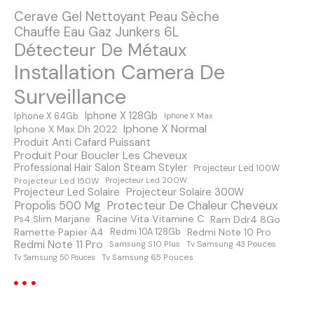
Cerave Gel Nettoyant Peau Sèche
d
Chauffe Eau Gaz Junkers 6L
Détecteur De Métaux
e
Installation Camera De
s
Surveillance
m
Iphone X 128Gb
Iphone X 64Gb
Iphone X Max
Iphone X Normal
Iphone X Max Dh 2022
e
Produit Anti Cafard Puissant
Produit Pour Boucler Les Cheveux
s
Professional Hair Salon Steam Styler
Projecteur Led 100W
Projecteur Led 150W
Projecteur Led 200W
s
Projecteur Led Solaire
Projecteur Solaire 300W
Protecteur De Chaleur Cheveux
Propolis 500 Mg
a
Racine Vita Vitamine C
Ps4 Slim Marjane
Ram Ddr4 8Go
Ramette Papier A4
Redmi Note 10 Pro
Redmi 10A 128Gb
Redmi Note 11 Pro
Samsung S10 Plus
Tv Samsung 43 Pouces
g
Tv Samsung 65 Pouces
Tv Samsung 50 Pouces
e
s