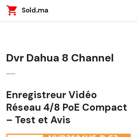
S
Sold.ma
k
i
p
t
o
c
Dvr Dahua 8 Channel
o
n
t
e
n
t
Enregistreur Vidéo
Réseau 4/8 PoE Compact
– Test et Avis