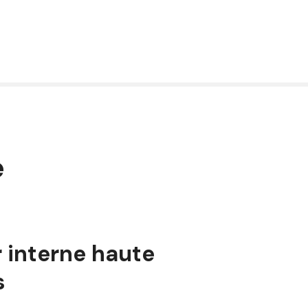
e
 interne haute
s