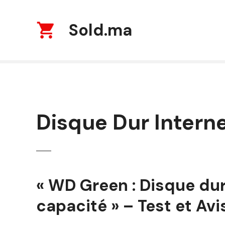
S
k
Sold.ma
i
p
t
o
c
o
n
t
Disque Dur Intern
e
n
t
« WD Green : Disque dur
capacité » – Test et Avi