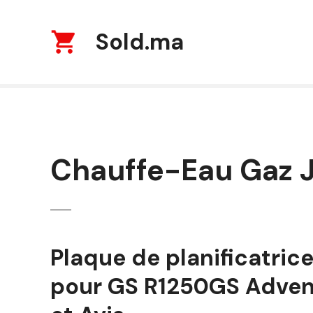
S
k
Sold.ma
i
p
t
o
c
o
n
t
Chauffe-Eau Gaz 
e
n
t
Plaque de planificatric
pour GS R1250GS Advent