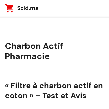
S
Sold.ma
k
i
p
t
o
c
Charbon Actif
o
n
Pharmacie
t
e
n
t
« Filtre à charbon actif en
coton » – Test et Avis