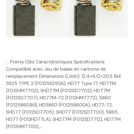
. . Points Clés Caractéristiques Spécifications
Compatible avec Jeu de balais en carbone de
remplacement Dimensions (Lxlxh): 12.4×6.12×20.5 Skil:
5825 TYPE 2 (F01258250A), HD77 Type 17, HD77M
(F012HM7702), SHD77M (F012SD7702), HD77M
(F012SD7707), HD77M-72 (F012HM7772), 5860
(F012586099), HD5860 (F01258600A), HD77-72,
SHD77 (F012SD7705), SHD77 (F012SD7700), 5865,
HD77 (F012HD77LA), SHD77M (F012SD7712), HD77M
(F012HM7700),…