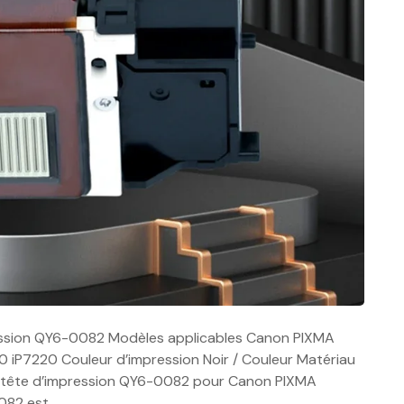
mpression QY6-0082 Modèles applicables Canon PIXMA
220 Couleur d’impression Noir / Couleur Matériau
 la tête d’impression QY6-0082 pour Canon PIXMA
0082 est…