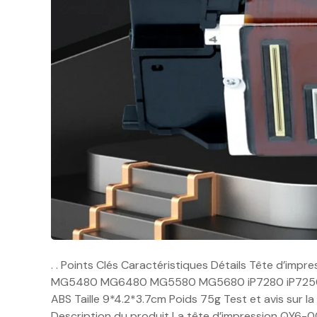
. . Points Clés Caractéristiques Détails Tête d’i
MG5480 MG6480 MG5580 MG5680 iP7280 iP7250 iP7
ABS Taille 9*4.2*3.7cm Poids 75g Test et avis sur
Description du produit La tête d’impression QY6-