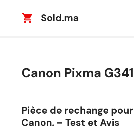
S
k
Sold.ma
i
p
t
o
c
o
n
t
Canon Pixma G341
e
n
t
Pièce de rechange pou
Canon. – Test et Avis