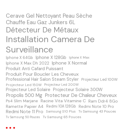
n
Cerave Gel Nettoyant Peau Sèche
d
Chauffe Eau Gaz Junkers 6L
Détecteur De Métaux
e
Installation Camera De
s
Surveillance
m
Iphone X 128Gb
Iphone X 64Gb
Iphone X Max
Iphone X Normal
Iphone X Max Dh 2022
e
Produit Anti Cafard Puissant
Produit Pour Boucler Les Cheveux
s
Professional Hair Salon Steam Styler
Projecteur Led 100W
Projecteur Led 150W
Projecteur Led 200W
s
Projecteur Led Solaire
Projecteur Solaire 300W
Protecteur De Chaleur Cheveux
Propolis 500 Mg
a
Racine Vita Vitamine C
Ps4 Slim Marjane
Ram Ddr4 8Go
Ramette Papier A4
Redmi Note 10 Pro
Redmi 10A 128Gb
Redmi Note 11 Pro
Samsung S10 Plus
Tv Samsung 43 Pouces
g
Tv Samsung 65 Pouces
Tv Samsung 50 Pouces
e