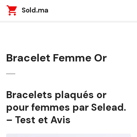
S
Sold.ma
k
i
p
t
o
c
Bracelet Femme Or
o
n
t
e
n
t
Bracelets plaqués or
pour femmes par Selead.
– Test et Avis