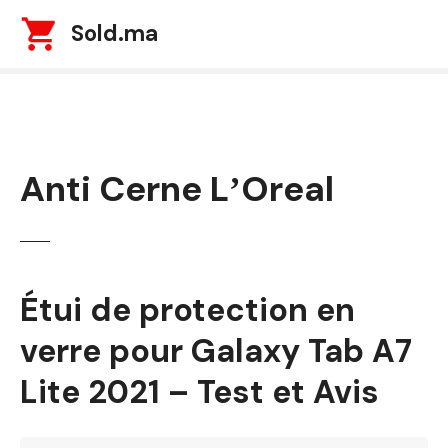
S
Sold.ma
k
i
p
t
o
c
Anti Cerne LʼOreal
o
n
t
e
n
t
Étui de protection en
verre pour Galaxy Tab A7
Lite 2021 – Test et Avis