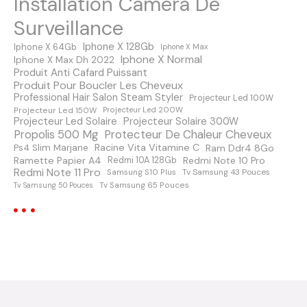
Installation Camera De
s
Surveillance
m
Iphone X 128Gb
Iphone X 64Gb
Iphone X Max
Iphone X Normal
Iphone X Max Dh 2022
e
Produit Anti Cafard Puissant
Produit Pour Boucler Les Cheveux
s
Professional Hair Salon Steam Styler
Projecteur Led 100W
Projecteur Led 150W
Projecteur Led 200W
s
Projecteur Led Solaire
Projecteur Solaire 300W
Protecteur De Chaleur Cheveux
Propolis 500 Mg
a
Racine Vita Vitamine C
Ps4 Slim Marjane
Ram Ddr4 8Go
Ramette Papier A4
Redmi Note 10 Pro
Redmi 10A 128Gb
Redmi Note 11 Pro
Samsung S10 Plus
Tv Samsung 43 Pouces
g
Tv Samsung 65 Pouces
Tv Samsung 50 Pouces
e
s