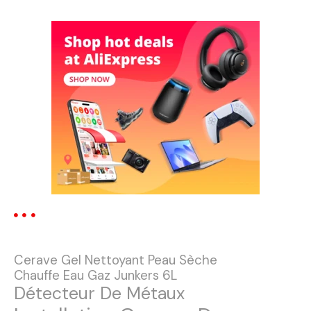
a
v
i
g
a
t
i
o
n
Cerave Gel Nettoyant Peau Sèche
d
Chauffe Eau Gaz Junkers 6L
Détecteur De Métaux
e