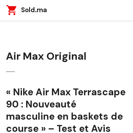
S
Sold.ma
k
i
p
t
o
c
Air Max Original
o
n
t
e
n
t
« Nike Air Max Terrascape
90 : Nouveauté
masculine en baskets de
course » – Test et Avis