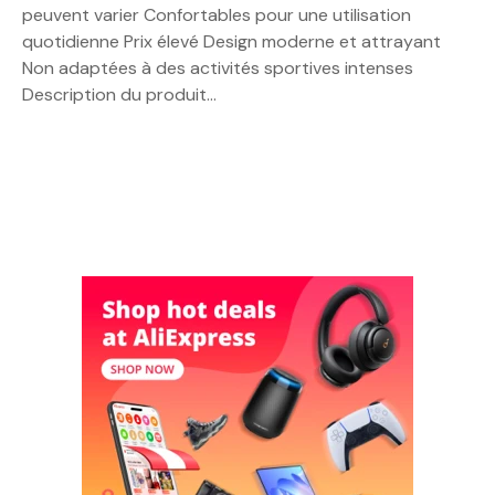
peuvent varier Confortables pour une utilisation
quotidienne Prix élevé Design moderne et attrayant
Non adaptées à des activités sportives intenses
Description du produit…
N
a
v
i
g
a
t