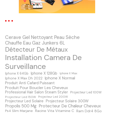
i
o
n
Cerave Gel Nettoyant Peau Sèche
d
Chauffe Eau Gaz Junkers 6L
Détecteur De Métaux
e
Installation Camera De
s
Surveillance
m
Iphone X 128Gb
Iphone X 64Gb
Iphone X Max
Iphone X Normal
Iphone X Max Dh 2022
e
Produit Anti Cafard Puissant
Produit Pour Boucler Les Cheveux
s
Professional Hair Salon Steam Styler
Projecteur Led 100W
Projecteur Led 150W
Projecteur Led 200W
s
Projecteur Led Solaire
Projecteur Solaire 300W
Protecteur De Chaleur Cheveux
Propolis 500 Mg
a
Racine Vita Vitamine C
Ps4 Slim Marjane
Ram Ddr4 8Go