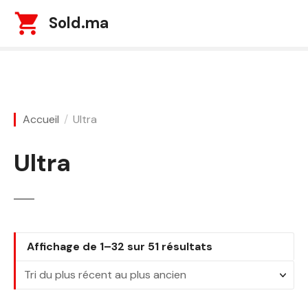
S
Sold.ma
k
i
p
t
o
c
Accueil
Ultra
o
n
Ultra
t
e
n
t
T
Affichage de 1–32 sur 51 résultats
r
i
é