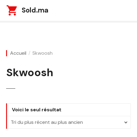
S
Sold.ma
k
i
p
t
o
c
Accueil
Skwoosh
o
n
Skwoosh
t
e
n
t
Voici le seul résultat