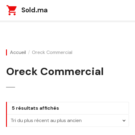
S
Sold.ma
k
i
p
t
o
c
Accueil
Oreck Commercial
o
n
Oreck Commercial
t
e
n
t
T
5 résultats affichés
r
i
é