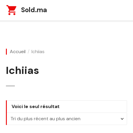
S
Sold.ma
k
i
p
t
o
c
Accueil
Ichiias
o
n
Ichiias
t
e
n
t
Voici le seul résultat