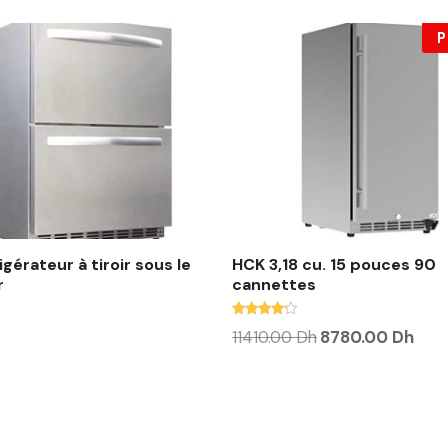
P
gérateur à tiroir sous le
HCK 3,18 cu. 15 pouces 90
r
cannettes
Note
L
L
11410.00
Dh
8780.00
Dh
4.00
e
e
sur 5
p
p
r
r
i
i
x
x
i
a
n
c