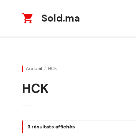
S
k
Sold.ma
i
p
t
o
c
o
n
Accueil
HCK
t
e
n
HCK
t
T
3 résultats affichés
r