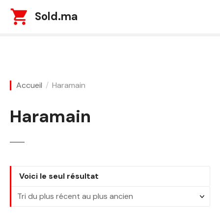
S
Sold.ma
k
i
p
t
o
c
Accueil
Haramain
o
n
Haramain
t
e
n
t
Voici le seul résultat