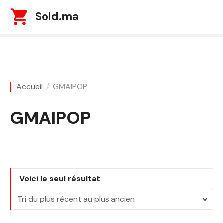
S
Sold.ma
k
i
p
t
o
c
Accueil
GMAIPOP
o
n
GMAIPOP
t
e
n
t
Voici le seul résultat