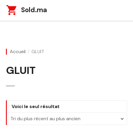
S
Sold.ma
k
i
p
t
o
c
Accueil
GLUIT
o
n
GLUIT
t
e
n
t
Voici le seul résultat