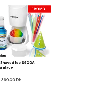
PROMO !
 Shaved Ice S900A
à glace
L
L
h
860.00
Dh
e
e
p
p
r
r
i
i
x
x
i
a
n
c