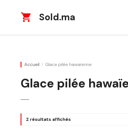
S
k
Sold.ma
i
p
t
o
c
o
n
Accueil
Glace pilée hawaïenne
t
e
n
Glace pilée hawaï
t
T
2 résultats affichés
r