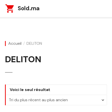
S
Sold.ma
k
i
p
t
o
c
Accueil
DELITON
o
n
DELITON
t
e
n
t
Voici le seul résultat