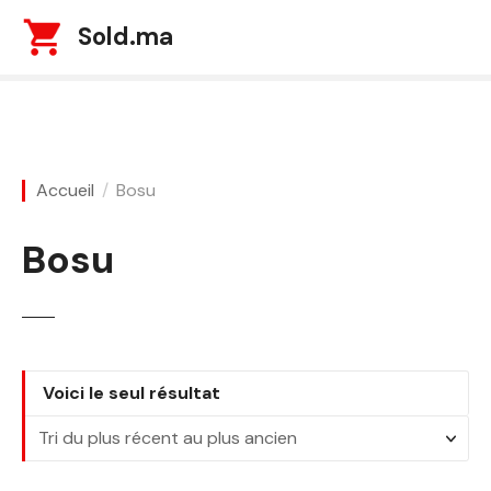
S
Sold.ma
k
i
p
t
o
c
Accueil
Bosu
o
n
Bosu
t
e
n
t
Voici le seul résultat