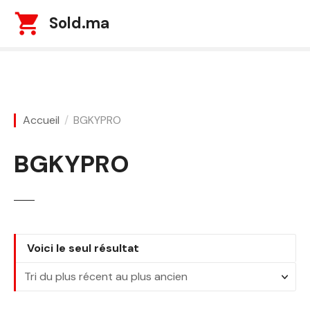
S
Sold.ma
k
i
p
t
o
c
Accueil
BGKYPRO
o
n
BGKYPRO
t
e
n
t
Voici le seul résultat