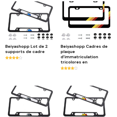
d
u
p
l
u
s
r
é
Beiyashopp Lot de 2
Beiyashopp Cadres de
supports de cadre
c
plaque
d’immatriculation
e
tricolores en
Note
n
4.00
t
sur 5
Note
a
3.92
sur 5
u
p
l
u
s
a