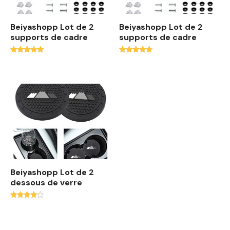
n
c
Beiyashopp Lot de 2
Beiyashopp Lot de 2
i
supports de cadre
supports de cadre
e
n
Note
Note
4.60
4.47
sur 5
sur 5
Beiyashopp Lot de 2
dessous de verre
Note
4.00
sur 5