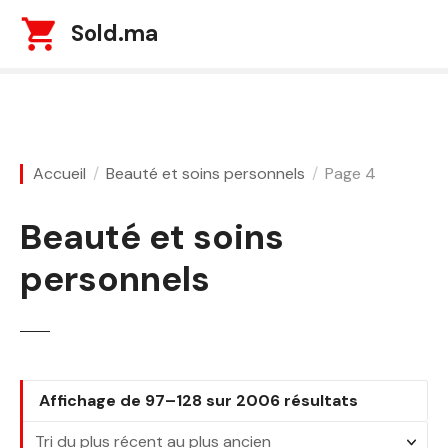
S
Sold.ma
k
i
p
t
o
c
Accueil
Beauté et soins personnels
Page 4
o
n
Beauté et soins
t
e
personnels
n
t
T
Affichage de 97–128 sur 2006 résultats
r
i