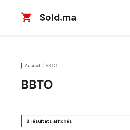
S
k
Sold.ma
i
p
t
o
c
o
n
Accueil
BBTO
t
e
n
BBTO
t
T
8 résultats affichés
r