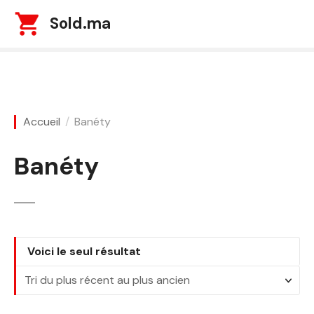
S
Sold.ma
k
i
p
t
o
c
Accueil
Banéty
o
n
Banéty
t
e
n
t
Voici le seul résultat