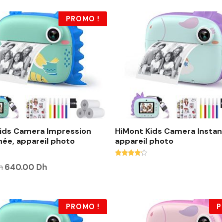
PROMO !
ids Camera Impression
HiMont Kids Camera Instant
née, appareil photo
appareil photo
Note
L
L
h
640.00
Dh
4.00
e
e
sur 5
p
p
r
r
i
i
x
x
PROMO !
P
i
a
n
c