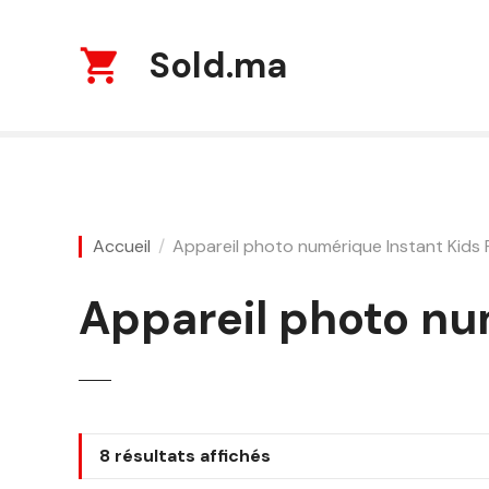
S
k
Sold.ma
i
p
t
o
c
o
n
Accueil
Appareil photo numérique Instant Kids 
t
e
n
Appareil photo num
t
T
8 résultats affichés
r