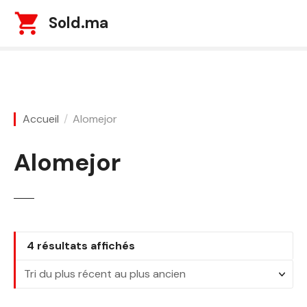
S
Sold.ma
k
i
p
t
o
c
Accueil
Alomejor
o
n
Alomejor
t
e
n
t
T
4 résultats affichés
r
i
é