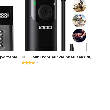
 portable
iDOO Mini gonfleur de pneu sans fil,
Note
4.00
sur 5