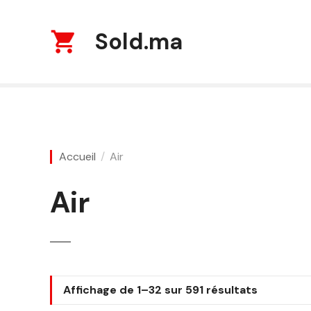
S
k
Sold.ma
i
p
t
o
c
o
n
Accueil
Air
t
e
n
Air
t
T
Affichage de 1–32 sur 591 résultats
r