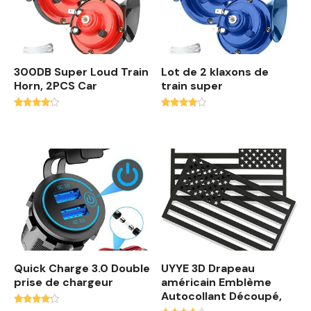
300DB Super Loud Train
Lot de 2 klaxons de
Horn, 2PCS Car
train super
Note
Note
4.00
3.70
sur 5
sur 5
Quick Charge 3.0 Double
UYYE 3D Drapeau
prise de chargeur
américain Emblème
Autocollant Découpé,
Note