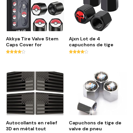
Akkya Tire Valve Stem
Ajxn Lot de 4
Caps Cover for
capuchons de tige
Note
Note
4.00
4.00
sur 5
sur 5
Autocollants en relief
Capuchons de tige de
3D en métal tout
valve de pneu