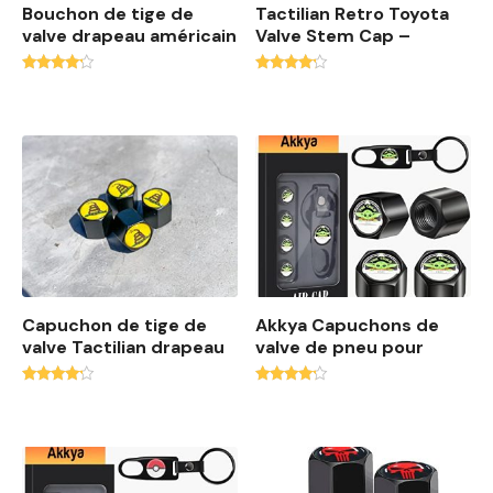
Bouchon de tige de
Tactilian Retro Toyota
n
valve drapeau américain
Valve Stem Cap –
c
i
Note
Note
e
4.00
4.00
sur 5
sur 5
n
Capuchon de tige de
Akkya Capuchons de
valve Tactilian drapeau
valve de pneu pour
Note
Note
4.00
4.00
sur 5
sur 5