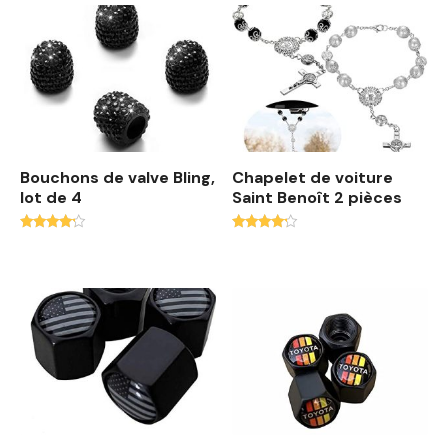
d
u
p
l
u
s
r
é
Bouchons de valve Bling,
Chapelet de voiture
lot de 4
Saint Benoît 2 pièces
c
e
Note
Note
n
4.00
4.00
t
sur 5
sur 5
a
u
p
l
u
s
a