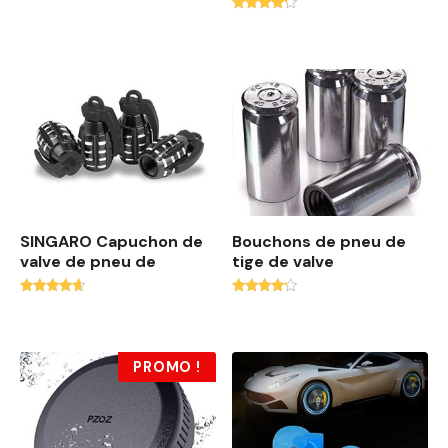
4.00
Note
sur 5
4.00
sur 5
SINGARO Capuchon de
Bouchons de pneu de
valve de pneu de
tige de valve
Note
Note
4.40
4.00
sur 5
sur 5
PROMO !