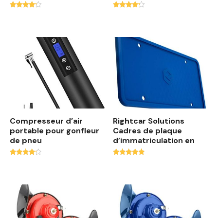
Note
Note
4.00
4.00
sur 5
sur 5
Compresseur d’air
Rightcar Solutions
portable pour gonfleur
Cadres de plaque
de pneu
d’immatriculation en
Note
Note
4.00
4.90
sur 5
sur 5