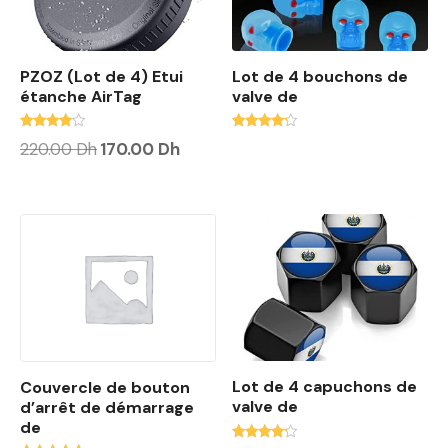
PZOZ (Lot de 4) Etui
Lot de 4 bouchons de
étanche AirTag
valve de
Note
Note
L
L
220.00
Dh
170.00
Dh
3.67
4.00
e
e
sur 5
sur 5
p
p
r
r
i
i
x
x
i
a
n
c
i
t
t
u
i
e
a
l
l
e
é
s
t
t
Lot de 4 capuchons de
Couvercle de bouton
a
i
:
valve de
d’arrêt de démarrage
t
1
de
7
Note