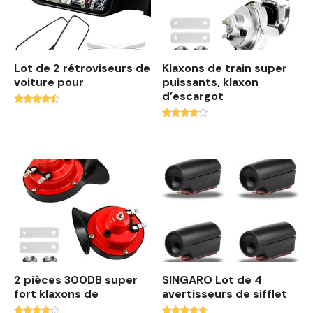
Lot de 2 rétroviseurs de
Klaxons de train super
voiture pour
puissants, klaxon
d’escargot
Note
4.25
Note
sur 5
3.71
sur 5
2 pièces 300DB super
SINGARO Lot de 4
fort klaxons de
avertisseurs de sifflet