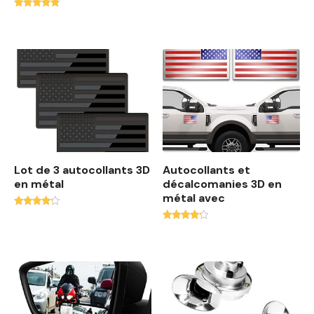
:
0
4.00
2
.
Note
sur 5
2
0
4.56
0
0
sur 5
.
0
D
0
h
.
D
h
.
Lot de 3 autocollants 3D
Autocollants et
en métal
décalcomanies 3D en
métal avec
Note
4.00
Note
sur 5
4.00
sur 5