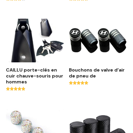
Note
Note
3.71
4.50
sur 5
sur 5
CAILLU porte-clés en
Bouchons de valve d’air
cuir chauve-souris pour
de pneu de
hommes
Note
4.88
Note
sur 5
4.63
sur 5