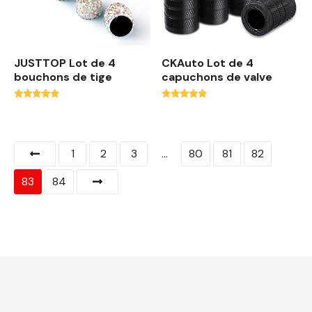
JUSTTOP Lot de 4
CKAuto Lot de 4
bouchons de tige
capuchons de valve
Note
Note
4.63
4.56
sur 5
sur 5
1
2
3
…
80
81
82
83
84