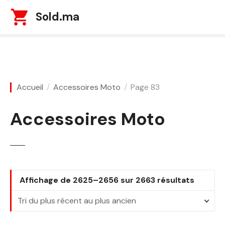
S
Sold.ma
k
i
p
t
o
c
Accueil
Accessoires Moto
Page 83
o
n
Accessoires Moto
t
e
n
t
T
Affichage de 2625–2656 sur 2663 résultats
r
i
é