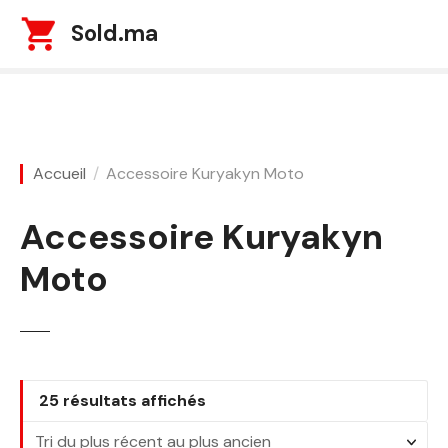
S
Sold.ma
k
i
p
t
o
c
Accueil
Accessoire Kuryakyn Moto
o
n
Accessoire Kuryakyn
t
e
Moto
n
t
T
25 résultats affichés
r
i