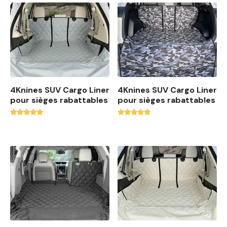
d
u
p
l
u
s
r
é
4Knines SUV Cargo Liner
4Knines SUV Cargo Liner
pour sièges rabattables
c
pour sièges rabattables
e
Note
Note
n
4.91
4.91
t
sur 5
sur 5
a
u
p
l
u
s
a