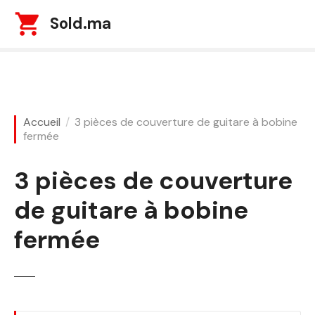
S
Sold.ma
k
i
p
t
o
c
Accueil
3 pièces de couverture de guitare à bobine
o
fermée
n
t
3 pièces de couverture
e
n
de guitare à bobine
t
fermée