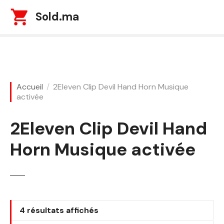
S
Sold.ma
k
i
p
t
o
c
Accueil
2Eleven Clip Devil Hand Horn Musique
o
activée
n
t
2Eleven Clip Devil Hand
e
n
Horn Musique activée
t
T
4 résultats affichés
r