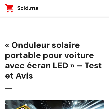
S
Sold.ma
k
i
p
t
o
c
« Onduleur solaire
o
n
portable pour voiture
t
e
avec écran LED » – Test
n
t
et Avis