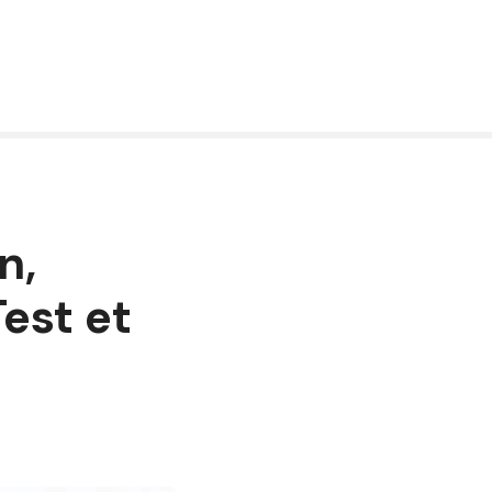
n,
Test et