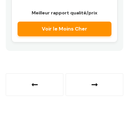
Meilleur rapport qualité/prix
Voir le Moins Cher
N
a
v
i
g