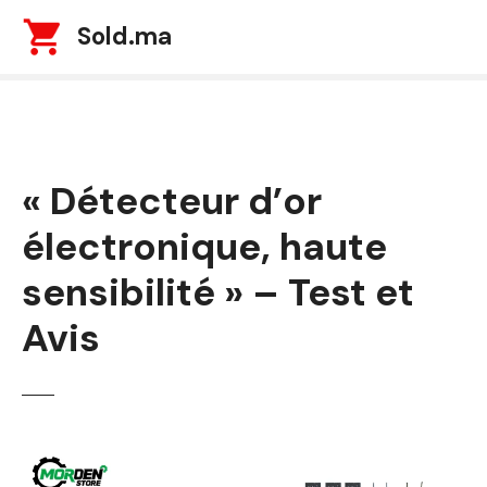
S
Sold.ma
k
i
p
t
o
c
« Détecteur d’or
o
n
électronique, haute
t
e
sensibilité » – Test et
n
t
Avis