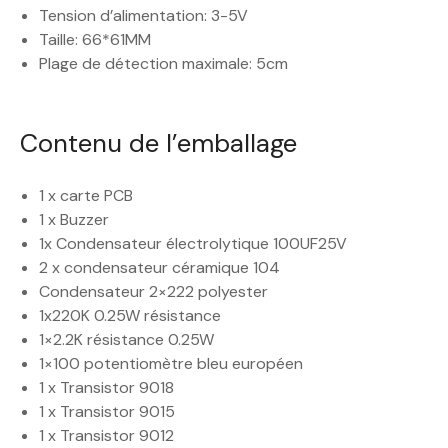
Tension d’alimentation: 3-5V
Taille: 66*61MM
Plage de détection maximale: 5cm
Contenu de l’emballage
1 x carte PCB
1 x Buzzer
1x Condensateur électrolytique 100UF25V
2 x condensateur céramique 104
Condensateur 2×222 polyester
1x220K 0.25W résistance
1×2.2K résistance 0.25W
1×100 potentiomètre bleu européen
1 x Transistor 9018
1 x Transistor 9015
1 x Transistor 9012